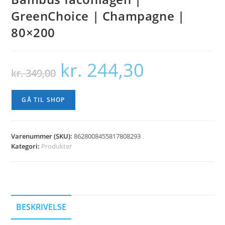
GreenChoice | Champagne |
80×200
kr.
244,30
Den
Den
kr.
349,00
oprindelige
aktuelle
pris
pris
var:
er:
kr. 349,00.
kr. 244,30.
GÅ TIL SHOP
Varenummer (SKU):
8628008455817808293
Kategori:
Produkter
BESKRIVELSE