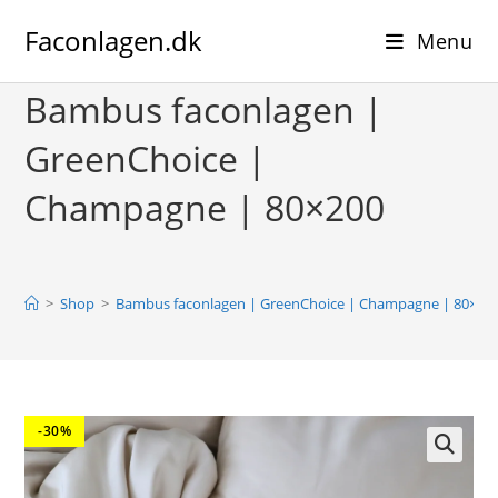
Skip
Faconlagen.dk
to
Menu
content
Bambus faconlagen |
GreenChoice |
Champagne | 80×200
>
Shop
>
Bambus faconlagen | GreenChoice | Champagne | 80×20
-30%
🔍