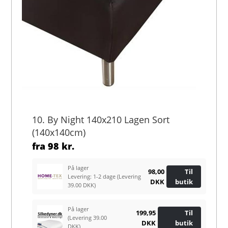
10. By Night 140x210 Lagen Sort
(140x140cm)
fra
98 kr.
På lager
98,00
Til
Levering: 1-2 dage
(Levering
DKK
butik
39.00 DKK)
På lager
199,95
Til
(Levering 39.00
DKK
butik
DKK)