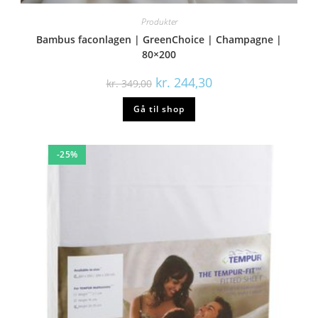
Produkter
Bambus faconlagen | GreenChoice | Champagne |
80×200
kr.
244,30
kr.
349,00
Gå til shop
-25%