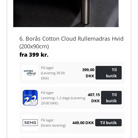
6. Borås Cotton Cloud Rullemadras Hvid
(200x90cm)
fra
399 kr.
På lager
399,00
Til
(Levering 39.00
DKK
butik
DKK)
På lager
407,15
Til
Levering: 1-2 dage
(Levering
DKK
butik
29.00 DKK)
På lager
449,00 DKK
Til butik
(Gratis levering)