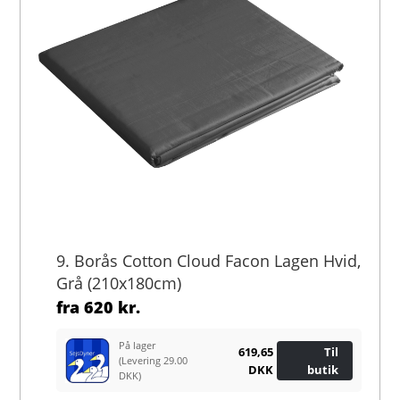
9. Borås Cotton Cloud Facon Lagen Hvid,
Grå (210x180cm)
fra
620 kr.
På lager
619,65
Til
(Levering 29.00
DKK
butik
DKK)