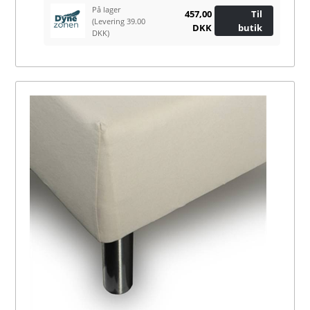
På lager
457,00
Til
(Levering 39.00
DKK
butik
DKK)