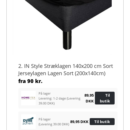
2. IN Style Stræklagen 140x200 cm Sort
Jerseylagen Lagen Sort (200x140cm)
fra
90 kr.
På lager
89,95
Til
Levering: 1-2 dage
(Levering
DKK
butik
39.00 DKK)
På lager
89,95 DKK
Til butik
(Levering 39.00 DKK)