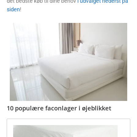
det bedste køb til dine behov
i udvalget nederst på
siden
!
10 populære faconlager i øjeblikket