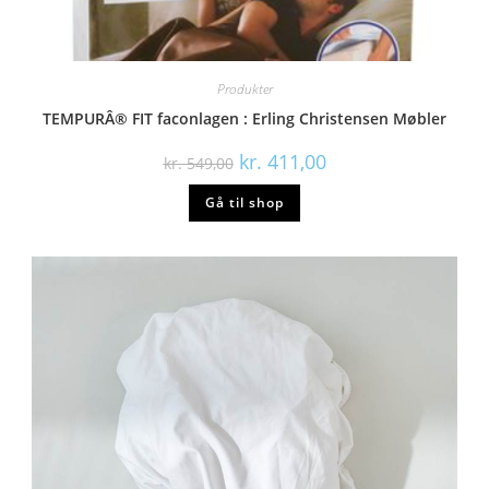
Produkter
TEMPURÂ® FIT faconlagen : Erling Christensen Møbler
kr.
411,00
kr.
549,00
Gå til shop