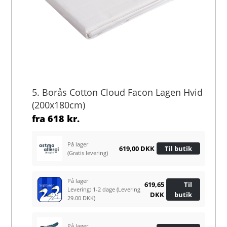
5. Borås Cotton Cloud Facon Lagen Hvid
(200x180cm)
fra
618 kr.
På lager
619,00 DKK
Til butik
(Gratis levering)
På lager
619,65
Til
Levering: 1-2 dage
(Levering
DKK
butik
29.00 DKK)
På lager