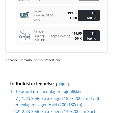
På lager
199,95
Til
(Levering 39.00
DKK
butik
DKK)
På lager
199,95
Til
Levering: 1-2 dage
(Levering
DKK
butik
39.00 DKK)
Annonce i samarbejde med PriceRunner
Indholdsfortegnelse
skjul
1)
10 populære faconlager i øjeblikket
1.1)
1. IN Style Stræklagen 180 x 200 cm Hvidt
Jerseylagen Lagen Hvid (200x180cm)
1.2)
2. IN Style Stræklagen 140x200 cm Sort