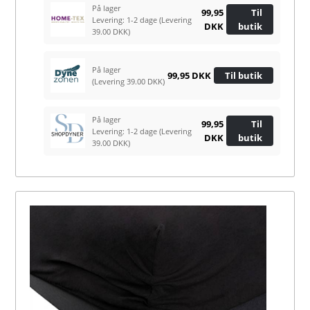
På lager
99,95
Til
Levering: 1-2 dage
(Levering
DKK
butik
39.00 DKK)
På lager
99,95 DKK
Til butik
(Levering 39.00 DKK)
På lager
99,95
Til
Levering: 1-2 dage
(Levering
DKK
butik
39.00 DKK)