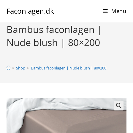
Skip
Faconlagen.dk
to
Menu
content
Bambus faconlagen |
Nude blush | 80×200
>
Shop
>
Bambus faconlagen | Nude blush | 80×200
🔍